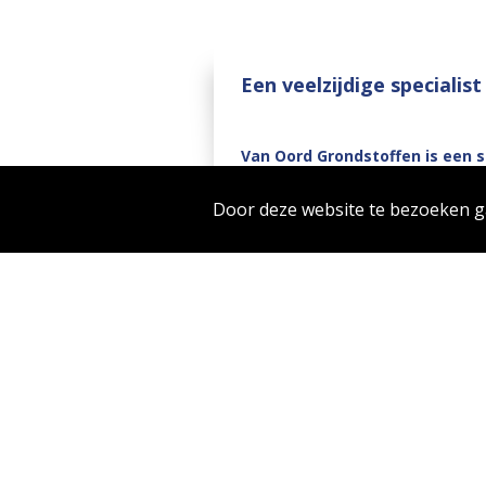
Een veelzijdige specialist
Van Oord Grondstoffen is een s
ons moderne en specialistische
activiteiten in de (water)bouw
Door deze website te bezoeken 
Wij zijn de partner in circulaire o
duurzame en innovatieve oplossin
veiligheid en duurzaamheid streve
Door een gevarieerde vloot, speci
Onze opdrachtgevers zijn veelal ci
personeel voor kwaliteit, betrou
lijnen binnen de organisatie geven 