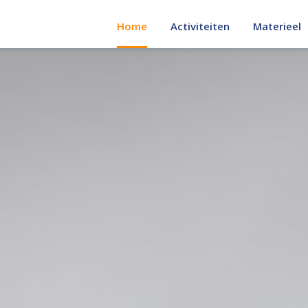
Motorbeuns
Home
Activiteiten
Materieel
Droog grond