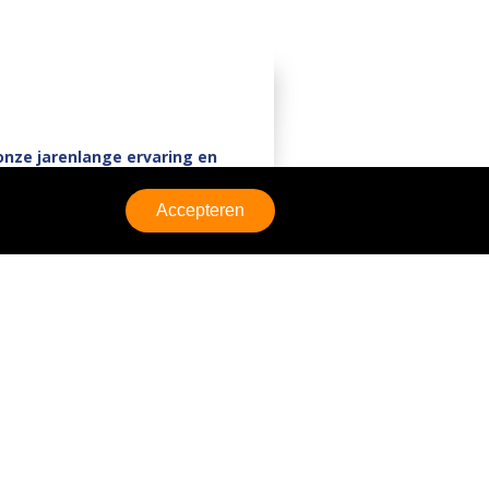
onze jarenlange ervaring en
 steentje bij aan de
Accepteren
handel in zand; wij bieden
nte aandacht voor kwaliteit,
ties.
ij een breed dienstenpakket aan.
n Oord. Wij staan, door ons ervaren
atische insteek en door de korte