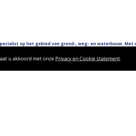
pecialist op het gebied van grond-, weg- en waterbouw. Met 
 materieel dragen wij op een efficiënte en duurzame wijze ons
sector.
gaat u akkoord met onze
Privacy en Cookie statement
.
plossingen voor grondstoffen. Bij ons draait het om meer dan alleen de 
gen voor complexe vraagstukken rondom grondstromen. Met permane
n wij ernaar om een betere wereld te creëren voor toekomstige genera
alistisch grondverzetmaterieel en gekwalificeerde vakmensen bieden w
viele aannemers, (semi-) overheden en de projectorganisaties van Va
wbaarheid en een goede samenwerking. Onze mensen hebben een pragm
wij snel en flexibel invulling aan de vragen van onze opdrachtgevers.